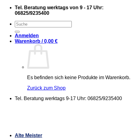
Zum
Tel. Beratung werktags von 9 - 17 Uhr:
Inhalt
06825/9235400
springen
Suchen
nach:
Anmelden
Warenkorb /
0,00
€
Es befinden sich keine Produkte im Warenkorb.
Zurück zum Shop
Tel. Beratung werktags 9-17 Uhr: 06825/9235400
Alte Meister