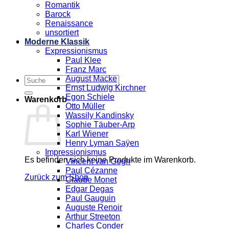
Romantik
Barock
Renaissance
unsortiert
Moderne Klassik
Expressionismus
Paul Klee
Franz Marc
August Macke
Suchen
Ernst Ludwig Kirchner
nach:
Egon Schiele
Warenkorb
Otto Müller
Wassily Kandinsky
Sophie Täuber-Arp
Karl Wiener
Henry Lyman Saÿen
Impressionismus
Es befinden sich keine Produkte im Warenkorb.
Vincent van Gogh
Paul Cézanne
Zurück zum Shop
Claude Monet
Edgar Degas
Paul Gauguin
Auguste Renoir
Arthur Streeton
Charles Conder